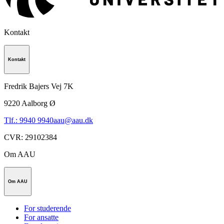
Kontakt
Kontakt
Fredrik Bajers Vej 7K
9220
Aalborg Ø
Tlf.: 9940 9940
aau@aau.dk
CVR
:
29102384
Om AAU
Om AAU
For studerende
For ansatte