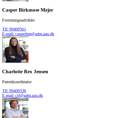
Casper Birkmose Mejer
Forretningsudvikler
Tlf
:
99409561
E-mail
:
casperbm@adm.aau.dk
Charlotte Rex Jensen
Patentkoordinator
Tlf
:
99409336
E-mail
:
crf@adm.aau.dk