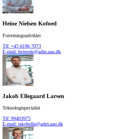
Heine Nielsen Kofoed
Forretningsudvikler
Tlf
:
+45 6196 7073
E-mail
:
heinenk@adm.aau.dk
Jakob Ellegaard Larsen
Teknologispecialist
Tlf
:
99403975
E-mail
:
jakobella@adm.aau.dk