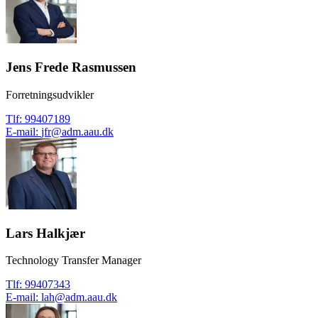
Jens Frede Rasmussen
Forretningsudvikler
Tlf
:
99407189
E-mail
:
jfr@adm.aau.dk
Lars Halkjær
Technology Transfer Manager
Tlf
:
99407343
E-mail
:
lah@adm.aau.dk