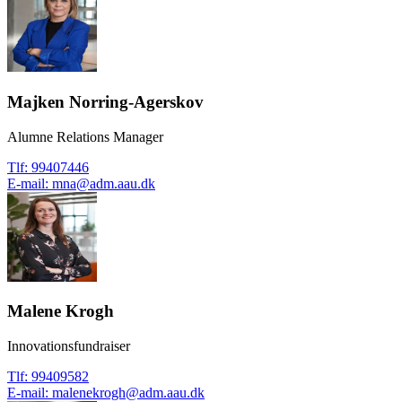
Majken Norring-Agerskov
Alumne Relations Manager
Tlf
:
99407446
E-mail
:
mna@adm.aau.dk
Malene Krogh
Innovationsfundraiser
Tlf
:
99409582
E-mail
:
malenekrogh@adm.aau.dk