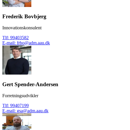
Frederik Bovbjerg
Innovationskonsulent
Tlf
:
99403582
E-mail
:
frbo@adm.aau.dk
Gert Spender-Andersen
Forretningsudvikler
Tlf
:
99407199
E-mail
:
gsa@adm.aau.dk