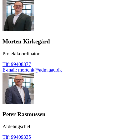
Morten Kirkegård
Projektkoordinator
Tlf
:
99408377
E-mail
:
mortenk@adm.aau.dk
Peter Rasmussen
Afdelingschef
Tlf
:
99409335