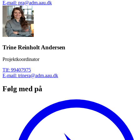
E-mail
:
pra@adm.aau.dk
Trine Reinholt Andersen
Projektkoordinator
Tlf
:
99407975
E-mail
:
trinera@adm.aau.dk
Følg med på