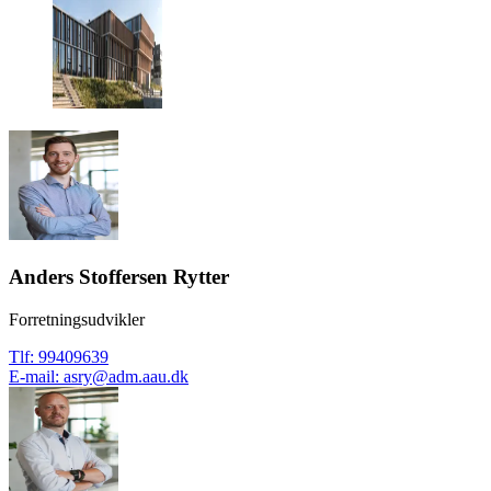
Anders Stoffersen Rytter
Forretningsudvikler
Tlf
:
99409639
E-mail
:
asry@adm.aau.dk