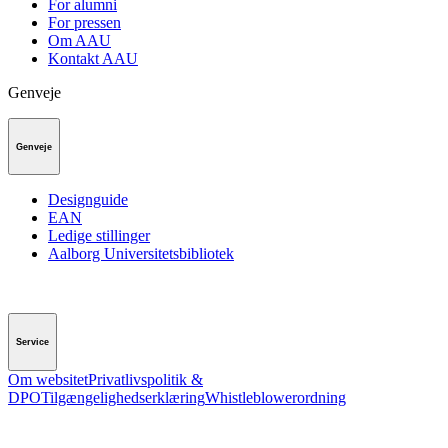
For alumni
For pressen
Om AAU
Kontakt AAU
Genveje
Genveje
Designguide
EAN
Ledige stillinger
Aalborg Universitetsbibliotek
Service
Om websitet
Privatlivspolitik &
DPO
Tilgængelighedserklæring
Whistleblowerordning