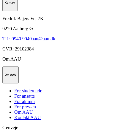
Kontakt
Fredrik Bajers Vej 7K
9220
Aalborg Ø
Tlf.: 9940 9940
aau@aau.dk
CVR
:
29102384
Om AAU
Om AAU
For studerende
For ansatte
For alumni
For pressen
Om AAU
Kontakt AAU
Genveje