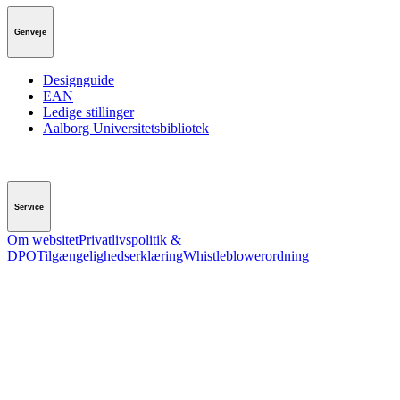
Genveje
Designguide
EAN
Ledige stillinger
Aalborg Universitetsbibliotek
Service
Om websitet
Privatlivspolitik &
DPO
Tilgængelighedserklæring
Whistleblowerordning